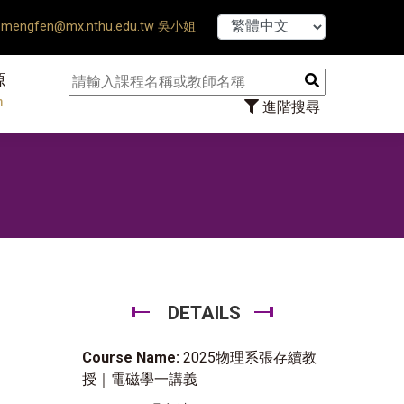
【7/31】114學年度第2學期研究
mengfen@mx.nthu.edu.tw 吳小姐
源
n
進階搜尋
DETAILS
Course Name:
2025物理系張存續教
授｜電磁學一講義