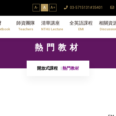
A-
A
A+
03-5715131#35401
材
師資團隊
清華講座
全英語課程
相關資
xtbook
Teachers
NTHU Lecture
EMI
Discussio
熱門教材
開放式課程
熱門教材