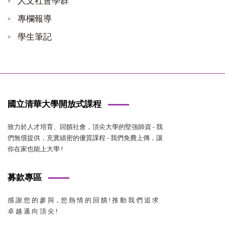
人文社會學群
專欄報導
學生筆記
國立清華大學開放式課程
致力於人才培育、回饋社會，頂尖大學的堅強師資 - 我
們無償提供，充實縝密的優質課程 - 我們免費上傳，讓
你在家也能上大學 !
募款專區
感 謝 您 的 參 與，您 熱 情 的 回 饋 ! 推 動 我 們 追 求
卓 越 邁 向 頂 尖 !