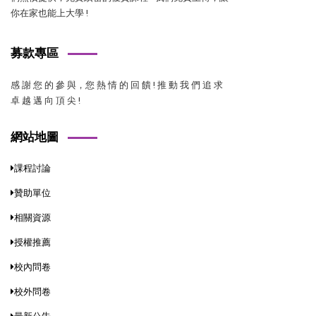
你在家也能上大學 !
募款專區
感 謝 您 的 參 與，您 熱 情 的 回 饋 ! 推 動 我 們 追 求
卓 越 邁 向 頂 尖 !
網站地圖
課程討論
贊助單位
相關資源
授權推薦
校內問卷
校外問卷