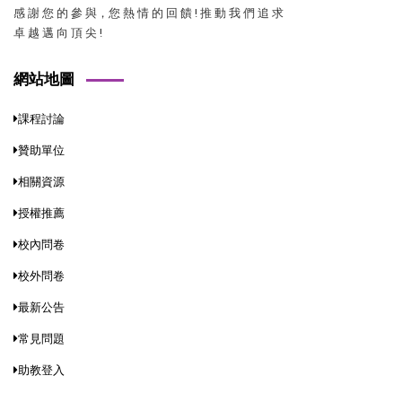
感 謝 您 的 參 與，您 熱 情 的 回 饋 ! 推 動 我 們 追 求
卓 越 邁 向 頂 尖 !
網站地圖
課程討論
贊助單位
相關資源
授權推薦
校內問卷
校外問卷
最新公告
常見問題
助教登入