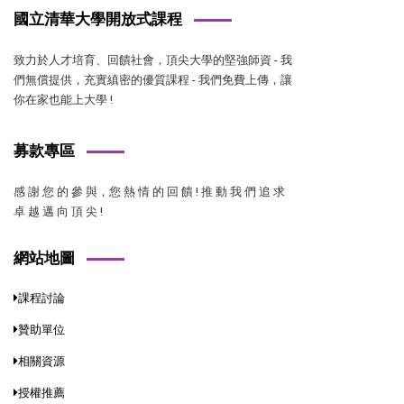
國立清華大學開放式課程
致力於人才培育、回饋社會，頂尖大學的堅強師資 - 我
們無償提供，充實縝密的優質課程 - 我們免費上傳，讓
你在家也能上大學 !
募款專區
感 謝 您 的 參 與，您 熱 情 的 回 饋 ! 推 動 我 們 追 求
卓 越 邁 向 頂 尖 !
網站地圖
課程討論
贊助單位
相關資源
授權推薦