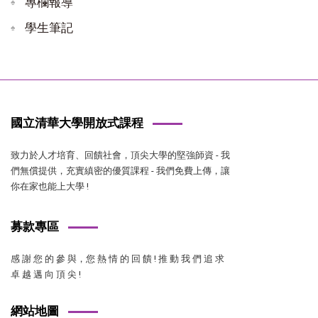
專欄報導
學生筆記
國立清華大學開放式課程
致力於人才培育、回饋社會，頂尖大學的堅強師資 - 我
們無償提供，充實縝密的優質課程 - 我們免費上傳，讓
你在家也能上大學 !
募款專區
感 謝 您 的 參 與，您 熱 情 的 回 饋 ! 推 動 我 們 追 求
卓 越 邁 向 頂 尖 !
網站地圖