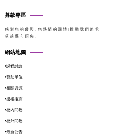
募款專區
感 謝 您 的 參 與，您 熱 情 的 回 饋 ! 推 動 我 們 追 求
卓 越 邁 向 頂 尖 !
網站地圖
課程討論
贊助單位
相關資源
授權推薦
校內問卷
校外問卷
最新公告