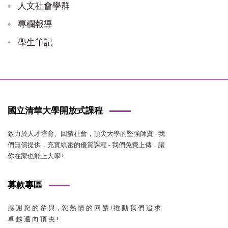
人文社會學群
專欄報導
學生筆記
國立清華大學開放式課程
致力於人才培育、回饋社會，頂尖大學的堅強師資 - 我
們無償提供，充實縝密的優質課程 - 我們免費上傳，讓
你在家也能上大學 !
募款專區
感 謝 您 的 參 與，您 熱 情 的 回 饋 ! 推 動 我 們 追 求
卓 越 邁 向 頂 尖 !