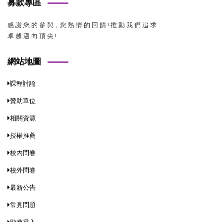
募款專區
感 謝 您 的 參 與，您 熱 情 的 回 饋 ! 推 動 我 們 追 求
卓 越 邁 向 頂 尖 !
網站地圖
課程討論
贊助單位
相關資源
授權推薦
校內問卷
校外問卷
最新公告
常見問題