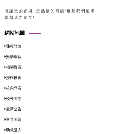
感 謝 您 的 參 與，您 熱 情 的 回 饋 ! 推 動 我 們 追 求
卓 越 邁 向 頂 尖 !
網站地圖
課程討論
贊助單位
相關資源
授權推薦
校內問卷
校外問卷
最新公告
常見問題
助教登入