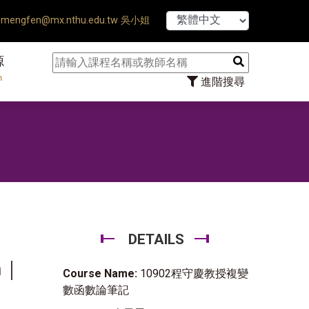
【7/31】114學年
mengfen@mx.nthu.edu.tw 吳小姐
源
n
進階搜尋
DETAILS
m｜
Course Name:
10902程守慶教授複變
數函數論筆記