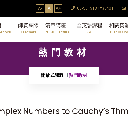
A-
A
A+
03-5715131#35401
材
師資團隊
清華講座
全英語課程
相關資
xtbook
Teachers
NTHU Lecture
EMI
Discussio
熱門教材
開放式課程
熱門教材
lex Numbers to Cauchy’s Th