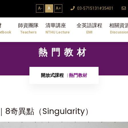
A-
A
A+
03-5715131#35401
材
師資團隊
清華講座
全英語課程
相關資
xtbook
Teachers
NTHU Lecture
EMI
Discussio
熱門教材
開放式課程
熱門教材
奇異點（Singularity）