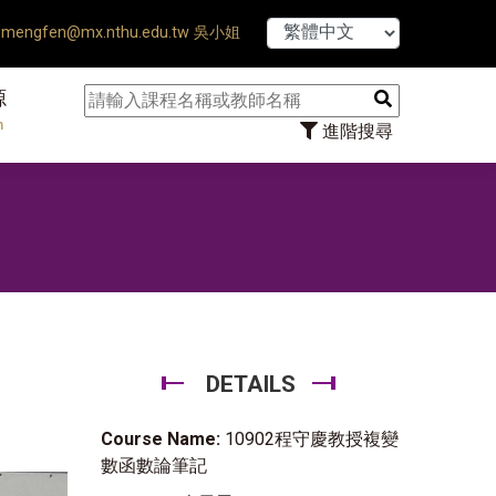
【7/31】114學年度第
mengfen@mx.nthu.edu.tw 吳小姐
源
n
進階搜尋
DETAILS
Course Name:
10902程守慶教授複變
數函數論筆記