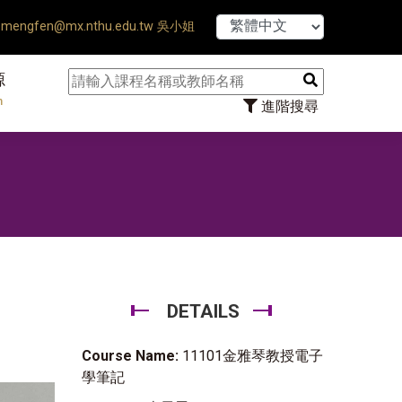
【7/31】114
mengfen@mx.nthu.edu.tw 吳小姐
源
n
進階搜尋
DETAILS
Course Name:
11101金雅琴教授電子
學筆記