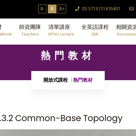
A-
A
A+
03-5715131#35401
材
師資團隊
清華講座
全英語課程
相關資
xtbook
Teachers
NTHU Lecture
EMI
Discussio
熱門教材
開放式課程
熱門教材
｜5.3.2 Common-Base Topology