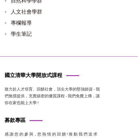
自然科學學群
人文社會學群
專欄報導
學生筆記
國立清華大學開放式課程
致力於人才培育、回饋社會，頂尖大學的堅強師資 - 我
們無償提供，充實縝密的優質課程 - 我們免費上傳，讓
你在家也能上大學 !
募款專區
感 謝 您 的 參 與，您 熱 情 的 回 饋 ! 推 動 我 們 追 求