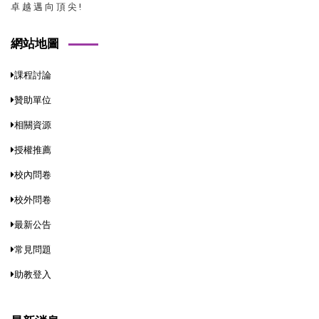
卓 越 邁 向 頂 尖 !
網站地圖
課程討論
贊助單位
相關資源
授權推薦
校內問卷
校外問卷
最新公告
常見問題
助教登入