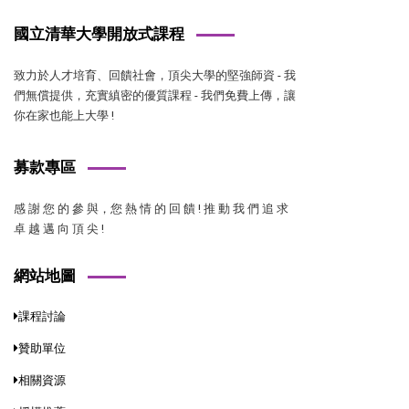
國立清華大學開放式課程
致力於人才培育、回饋社會，頂尖大學的堅強師資 - 我
們無償提供，充實縝密的優質課程 - 我們免費上傳，讓
你在家也能上大學 !
募款專區
感 謝 您 的 參 與，您 熱 情 的 回 饋 ! 推 動 我 們 追 求
卓 越 邁 向 頂 尖 !
網站地圖
課程討論
贊助單位
相關資源