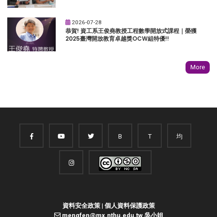
2026-07-28
恭賀! 資工系王俊堯教授工程數學開放式課程｜榮獲
2025臺灣開放教育卓越獎OCW組特優!!
More
B
T
均
資料安全政策
|
個人資料保護政策
mengfen@mx.nthu.edu.tw 吳小姐