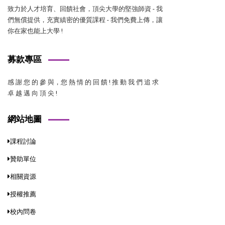
致力於人才培育、回饋社會，頂尖大學的堅強師資 - 我
們無償提供，充實縝密的優質課程 - 我們免費上傳，讓
你在家也能上大學 !
募款專區
感 謝 您 的 參 與，您 熱 情 的 回 饋 ! 推 動 我 們 追 求
卓 越 邁 向 頂 尖 !
網站地圖
課程討論
贊助單位
相關資源
授權推薦
校內問卷