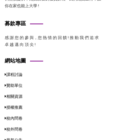
你在家也能上大學 !
募款專區
感 謝 您 的 參 與，您 熱 情 的 回 饋 ! 推 動 我 們 追 求
卓 越 邁 向 頂 尖 !
網站地圖
課程討論
贊助單位
相關資源
授權推薦
校內問卷
校外問卷