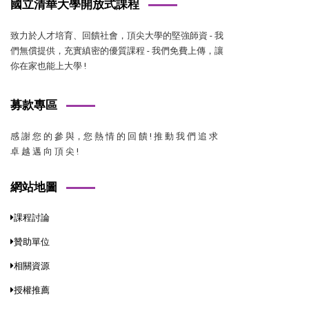
國立清華大學開放式課程
致力於人才培育、回饋社會，頂尖大學的堅強師資 - 我
們無償提供，充實縝密的優質課程 - 我們免費上傳，讓
你在家也能上大學 !
募款專區
感 謝 您 的 參 與，您 熱 情 的 回 饋 ! 推 動 我 們 追 求
卓 越 邁 向 頂 尖 !
網站地圖
課程討論
贊助單位
相關資源
授權推薦