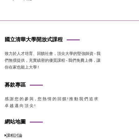
國立清華大學開放式課程
致力於人才培育、回饋社會，頂尖大學的堅強師資 - 我
們無償提供，充實縝密的優質課程 - 我們免費上傳，讓
你在家也能上大學 !
募款專區
感 謝 您 的 參 與，您 熱 情 的 回 饋 ! 推 動 我 們 追 求
卓 越 邁 向 頂 尖 !
網站地圖
課程討論