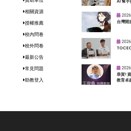
贊助單位
AI 幫手
相關資源
2026
台灣開
授權推薦
校內問卷
2026
校外問卷
TOC
最新公告
2026
常見問題
恭賀!
助教登入
教育卓