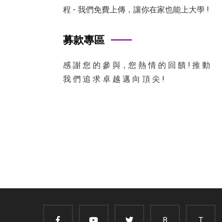
程 - 我們免費上傳，讓你在家也能上大學 !
募款專區
感 謝 您 的 參 與，您 熱 情 的 回 饋 ! 推 動
我 們 追 求 卓 越 邁 向 頂 尖 !
B
T