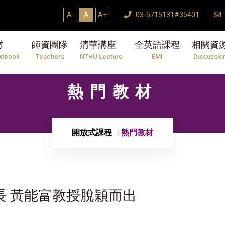
A-
A
A+
03-5715131#35401
材
師資團隊
清華講座
全英語課程
相關資
xtbook
Teachers
NTHU Lecture
EMI
Discussio
熱門教材
開放式課程
熱門教材
長 黃能富教授脫穎而出