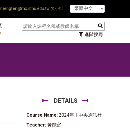
【7/31】1
mengfen@mx.nthu.edu.tw 吳小姐
源
n
進階搜尋
DETAILS
Course Name:
2024年〡中央通訊社
Teacher:
黃能富