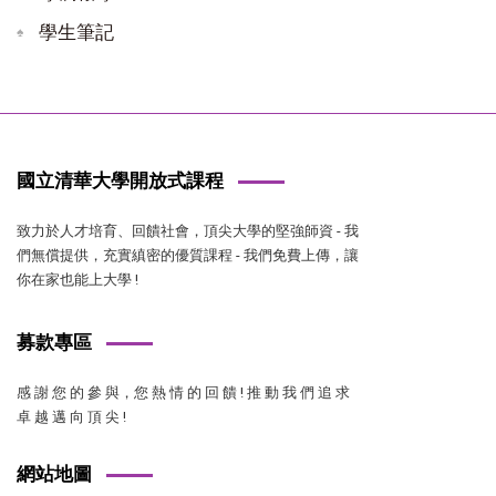
學生筆記
國立清華大學開放式課程
致力於人才培育、回饋社會，頂尖大學的堅強師資 - 我
們無償提供，充實縝密的優質課程 - 我們免費上傳，讓
你在家也能上大學 !
募款專區
感 謝 您 的 參 與，您 熱 情 的 回 饋 ! 推 動 我 們 追 求
卓 越 邁 向 頂 尖 !
網站地圖