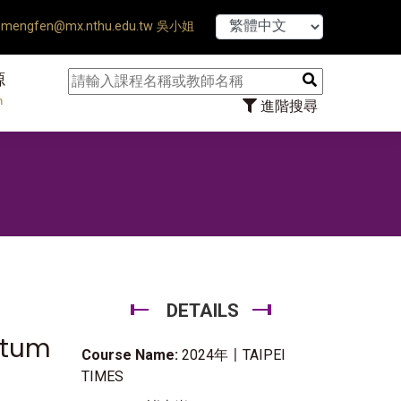
【7/31】1
mengfen@mx.nthu.edu.tw 吳小姐
源
n
進階搜尋
DETAILS
ntum
Course Name:
2024年〡TAIPEI
TIMES