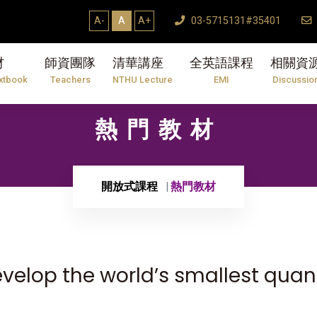
A-
A
A+
03-5715131#35401
材
師資團隊
清華講座
全英語課程
相關資
xtbook
Teachers
NTHU Lecture
EMI
Discussio
熱門教材
開放式課程
熱門教材
evelop the world’s smallest qua