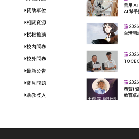
善用 A
贊助單位
AI 幫手
相關資源
2026
台灣開
授權推薦
校內問卷
2026
校外問卷
TOC
最新公告
2026
常見問題
恭賀!
助教登入
教育卓