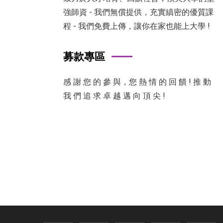
強師資 - 我們無償提供，充實縝密的優質課
程 - 我們免費上傳，讓你在家也能上大學 !
募款專區
感 謝 您 的 參 與，您 熱 情 的 回 饋 ! 推 動
我 們 追 求 卓 越 邁 向 頂 尖 !