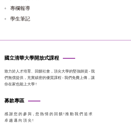
專欄報導
學生筆記
國立清華大學開放式課程
致力於人才培育、回饋社會，頂尖大學的堅強師資 - 我
們無償提供，充實縝密的優質課程 - 我們免費上傳，讓
你在家也能上大學 !
募款專區
感 謝 您 的 參 與，您 熱 情 的 回 饋 ! 推 動 我 們 追 求
卓 越 邁 向 頂 尖 !