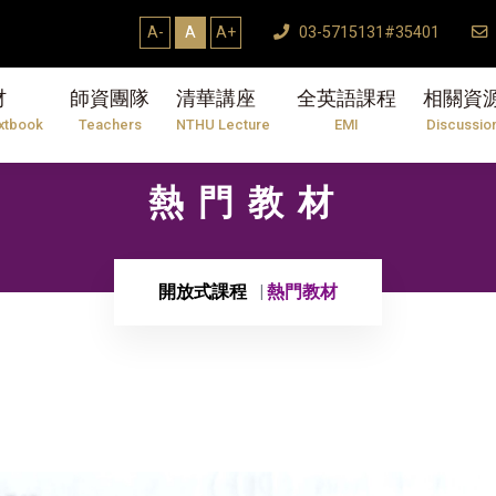
A-
A
A+
03-5715131#35401
材
師資團隊
清華講座
全英語課程
相關資
xtbook
Teachers
NTHU Lecture
EMI
Discussio
熱門教材
開放式課程
熱門教材