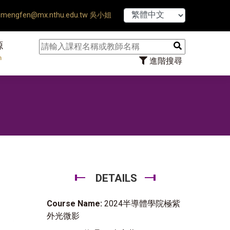
【7/31】114學年
mengfen@mx.nthu.edu.tw 吳小姐
源
n
進階搜尋
DETAILS
Course Name:
2024半導體學院極紫
外光微影