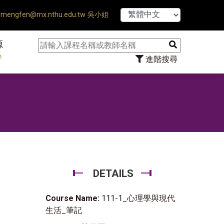
【7/31】11
mengfen@mx.nthu.edu.tw 吳小姐
源
n
進階搜尋
DETAILS
Course Name:
111-1_心理學與現代
生活_筆記