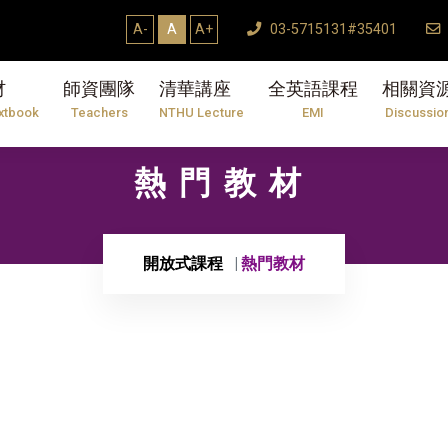
A-
A
A+
03-5715131#35401
材
師資團隊
清華講座
全英語課程
相關資
xtbook
Teachers
NTHU Lecture
EMI
Discussio
熱門教材
開放式課程
熱門教材