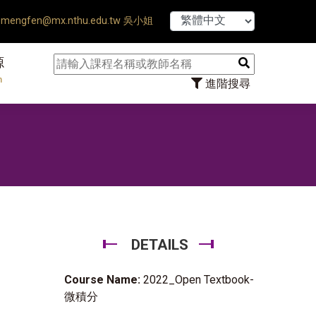
【7/31】11
mengfen@mx.nthu.edu.tw 吳小姐
源
n
進階搜尋
DETAILS
Course Name:
2022_Open Textbook-
微積分