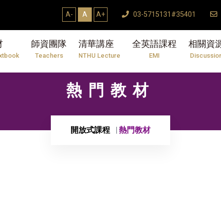
A-
A
A+
03-5715131#35401
材
師資團隊
清華講座
全英語課程
相關資
xtbook
Teachers
NTHU Lecture
EMI
Discussio
熱門教材
開放式課程
熱門教材