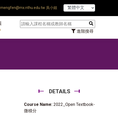
【7/31】114學年度第
mengfen@mx.nthu.edu.tw 吳小姐
源
n
進階搜尋
DETAILS
Course Name:
2022_Open Textbook-
微積分