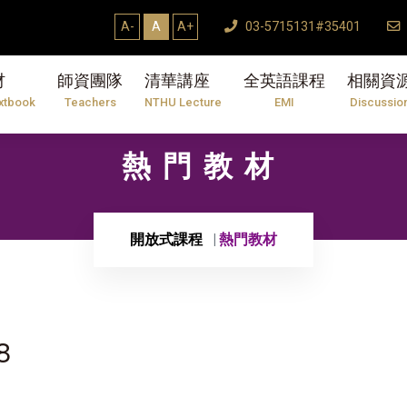
A-
A
A+
03-5715131#35401
材
師資團隊
清華講座
全英語課程
相關資
xtbook
Teachers
NTHU Lecture
EMI
Discussio
熱門教材
開放式課程
熱門教材
8