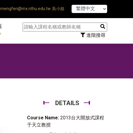
【7/31】114學年度
mengfen@mx.nthu.edu.tw 吳小姐
源
n
進階搜尋
DETAILS
Course Name:
2013台大開放式課程
于天立教授