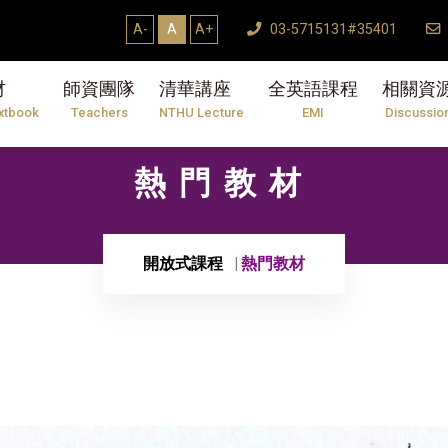
A-
A
A+
03-5715131#35401
材
師資團隊
清華講座
全英語課程
相關資
xtbook
Teachers
NTHU Lecture
EMI
Discussio
熱門教材
開放式課程
熱門教材