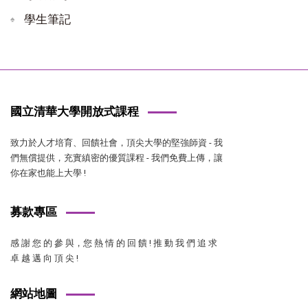
學生筆記
國立清華大學開放式課程
致力於人才培育、回饋社會，頂尖大學的堅強師資 - 我
們無償提供，充實縝密的優質課程 - 我們免費上傳，讓
你在家也能上大學 !
募款專區
感 謝 您 的 參 與，您 熱 情 的 回 饋 ! 推 動 我 們 追 求
卓 越 邁 向 頂 尖 !
網站地圖