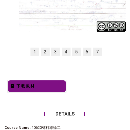
1
2
3
4
5
6
7
下載教材
DETAILS
Course Name:
10620材料導論二