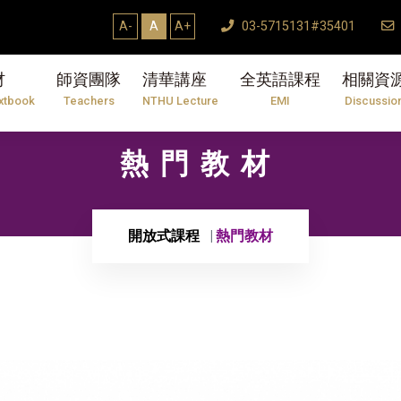
A-
A
A+
03-5715131#35401
材
師資團隊
清華講座
全英語課程
相關資
xtbook
Teachers
NTHU Lecture
EMI
Discussio
熱門教材
開放式課程
熱門教材