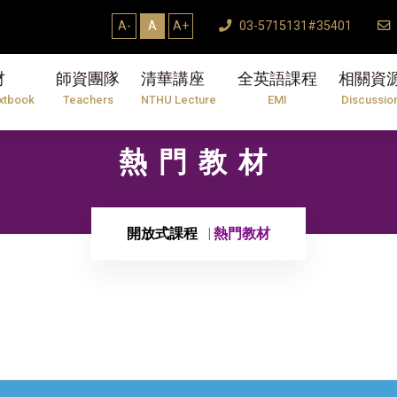
A-
A
A+
03-5715131#35401
材
師資團隊
清華講座
全英語課程
相關資
xtbook
Teachers
NTHU Lecture
EMI
Discussio
熱門教材
開放式課程
熱門教材