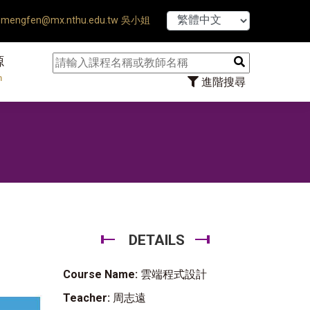
【7/31】114
mengfen@mx.nthu.edu.tw 吳小姐
源
n
進階搜尋
DETAILS
Course Name:
雲端程式設計
Teacher:
周志遠