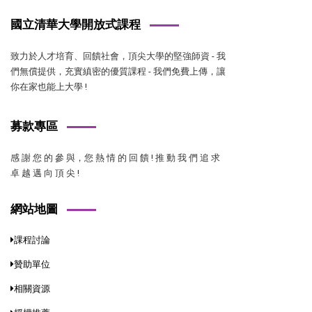
國立清華大學開放式課程
致力於人才培育、回饋社會，頂尖大學的堅強師資 - 我
們無償提供，充實縝密的優質課程 - 我們免費上傳，讓
你在家也能上大學 !
募款專區
感 謝 您 的 參 與，您 熱 情 的 回 饋 ! 推 動 我 們 追 求
卓 越 邁 向 頂 尖 !
網站地圖
課程討論
贊助單位
相關資源