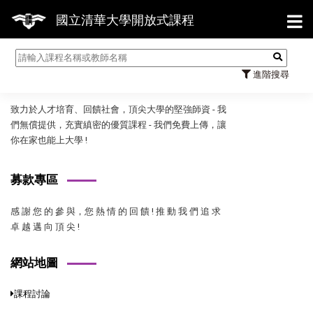
【7
國立清華大學開放式課程
國立清華大學開放式課程
進階搜尋
致力於人才培育、回饋社會，頂尖大學的堅強師資 - 我
們無償提供，充實縝密的優質課程 - 我們免費上傳，讓
你在家也能上大學 !
募款專區
感 謝 您 的 參 與，您 熱 情 的 回 饋 ! 推 動 我 們 追 求
卓 越 邁 向 頂 尖 !
網站地圖
課程討論