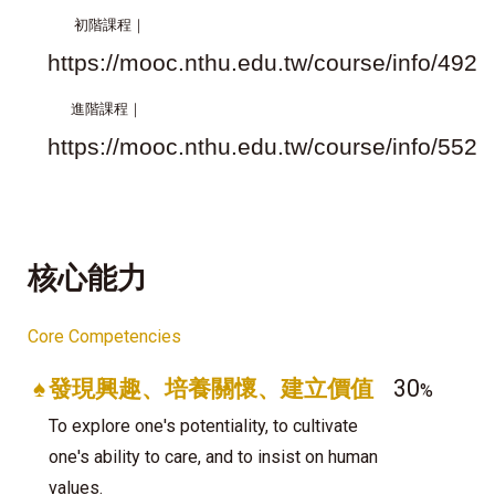
初階課程｜
https://mooc.nthu.edu.tw/course/info/492
進階課程｜
https://mooc.nthu.edu.tw/course/info/552
核心能力
Core Competencies
♠
發現興趣、培養關懷、建立價值
30
%
To explore one's potentiality, to cultivate
one's ability to care, and to insist on human
values.