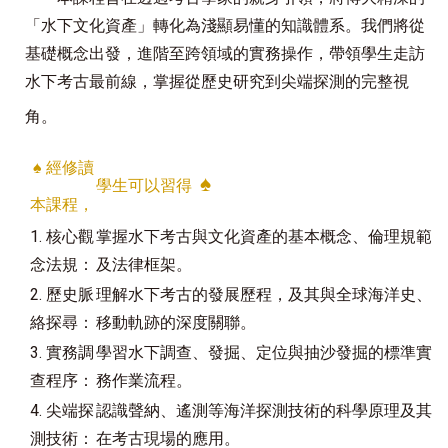
「水下文化資產」轉化為淺顯易懂的知識體系。我們將從
基礎概念出發，進階至跨領域的實務操作，帶領學生走訪
水下考古最前線，掌握從歷史研究到尖端探測的完整視
角。
♠
經修讀
♠
學生可以習得
本課程，
1. 核心觀
掌握水下考古與文化資產的基本概念、倫理規範
念法規：
及法律框架。
2. 歷史脈
理解水下考古的發展歷程，及其與全球海洋史、
絡探尋：
移動軌跡的深度關聯。
3. 實務調
學習水下調查、發掘、定位與抽沙發掘的標準實
查程序：
務作業流程。
4. 尖端探
認識聲納、遙測等海洋探測技術的科學原理及其
測技術：
在考古現場的應用。