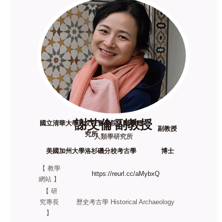
謝艾倫 副教授
國立清華大學人文社會學院人類學研
副教授
究所
人類學研究所
美國
加州大學洛杉磯分校考古學
博士
【 教學
https://reurl.cc/aMybxQ
網站 】
【 研
究專長
歷史考古學 Historical Archaeology
】