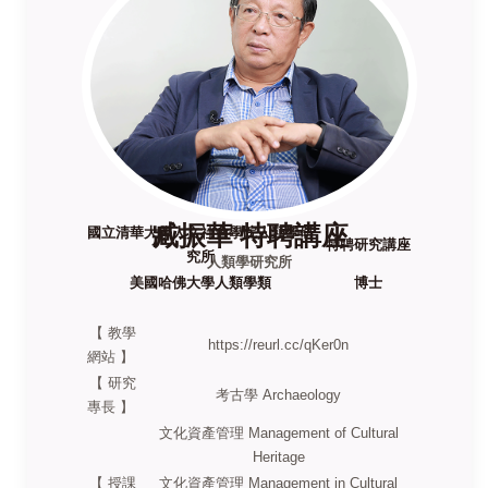
臧振華 特聘講座
國立清華大學人文社會學院人類學研
特聘研究講座
究所
人類學研究所
美國哈佛大學人類學類
博士
【 教學
https://reurl.cc/qKer0n
網站 】
【 研究
考古學 Archaeology
專長 】
文化資產管理 Management of Cultural
Heritage
【 授課
文化資產管理 Management in Cultural