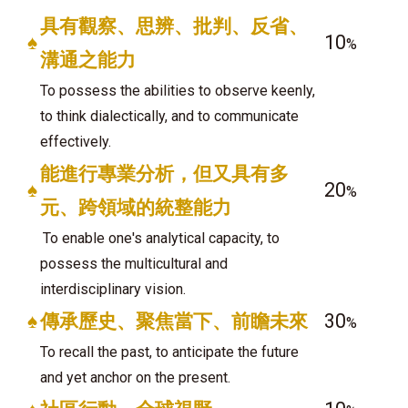
具有觀察、思辨、批判、反省、
♠
10
%
溝通之能力
To possess the abilities to observe keenly,
to think dialectically, and to communicate
effectively.
能進行專業分析，但又具有多
♠
20
%
元、跨領域的統整能力
To enable one's analytical capacity, to
possess the multicultural and
interdisciplinary vision.
♠
傳承歷史、聚焦當下、前瞻未來
30
%
To recall the past, to anticipate the future
and yet anchor on the present.