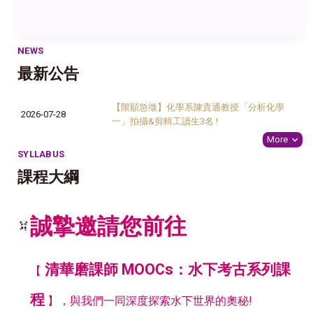
NEWS
最新公告
【限額急徵】化學系陳貴通教授「分析化學
2026-07-28
一」拍攝&剪輯工讀生3名 !
More
SYLLABUS
課程大綱
誠摯邀請您前往
清華磨課師 MOOCs：水下考古系列課
【
程
】
，與我們一同深度探索水下世界的奧秘!