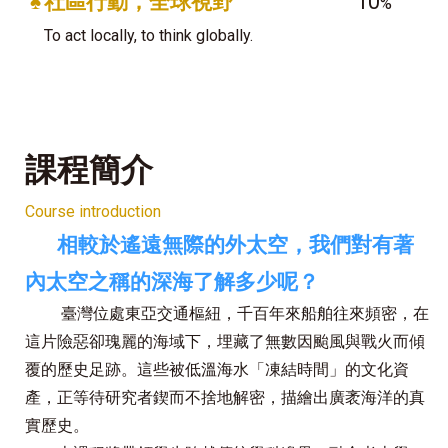
♠
社區行動，全球視野
10
%
To act locally, to think globally.
課程簡介
Course introduction
相較於遙遠無際的外太空，我們對有著
內太空之稱的深海了解多少呢？
臺灣
位處東亞交通樞紐，千百年來船舶往來頻密，在
這片險惡卻瑰麗的海域下，埋藏了無數因颱風與戰火而傾
覆的歷史足跡。這些被低溫海水「凍結時間」的文化資
產，正等待研究者鍥而不捨地解密，描繪出廣袤海洋的真
實歷史。