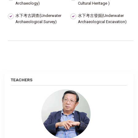
Archaeology)
Cultural Heritage )
水下考古調查(Underwater
水下考古發掘(Underwater
Archaeological Survey)
Archaeological Excavation)
TEACHERS