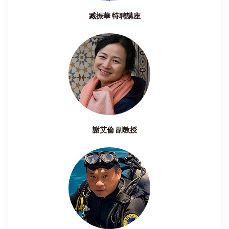
臧振華 特聘講座
謝艾倫 副教授