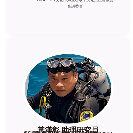
審議委員
黃漢彰 助理研究員
國立清華大學水下考古學暨水下文化資產研