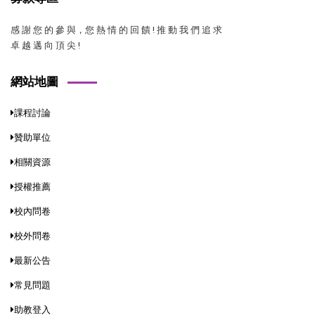
感 謝 您 的 參 與，您 熱 情 的 回 饋 ! 推 動 我 們 追 求
卓 越 邁 向 頂 尖 !
網站地圖
課程討論
贊助單位
相關資源
授權推薦
校內問卷
校外問卷
最新公告
常見問題
助教登入