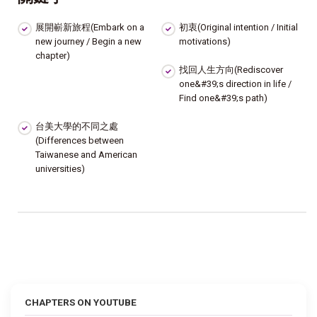
展開嶄新旅程(Embark on a
初衷(Original intention / Initial
new journey / Begin a new
motivations)
chapter)
找回人生方向(Rediscover
one&#39;s direction in life /
Find one&#39;s path)
台美大學的不同之處
(Differences between
Taiwanese and American
universities)
CHAPTERS ON YOUTUBE