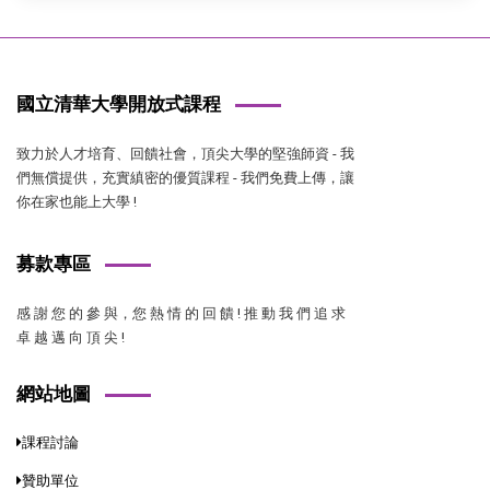
國立清華大學開放式課程
致力於人才培育、回饋社會，頂尖大學的堅強師資 - 我
們無償提供，充實縝密的優質課程 - 我們免費上傳，讓
你在家也能上大學 !
募款專區
感 謝 您 的 參 與，您 熱 情 的 回 饋 ! 推 動 我 們 追 求
卓 越 邁 向 頂 尖 !
網站地圖
課程討論
贊助單位