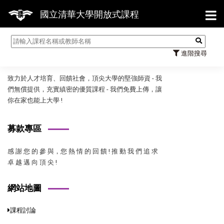
【
國立清華大學開放式課程
國立清華大學開放式課程
進階搜尋
致力於人才培育、回饋社會，頂尖大學的堅強師資 - 我
們無償提供，充實縝密的優質課程 - 我們免費上傳，讓
你在家也能上大學 !
募款專區
感 謝 您 的 參 與，您 熱 情 的 回 饋 ! 推 動 我 們 追 求
卓 越 邁 向 頂 尖 !
網站地圖
課程討論