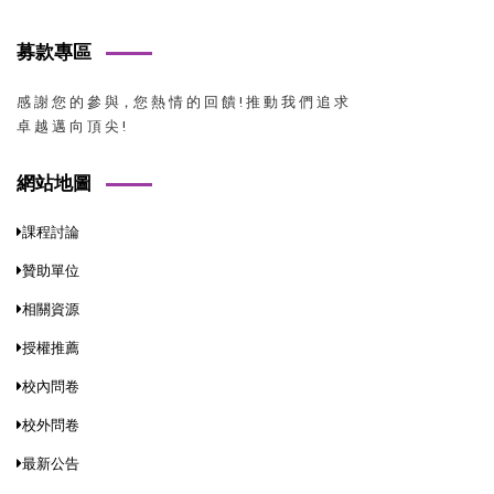
募款專區
感 謝 您 的 參 與，您 熱 情 的 回 饋 ! 推 動 我 們 追 求
卓 越 邁 向 頂 尖 !
網站地圖
課程討論
贊助單位
相關資源
授權推薦
校內問卷
校外問卷
最新公告