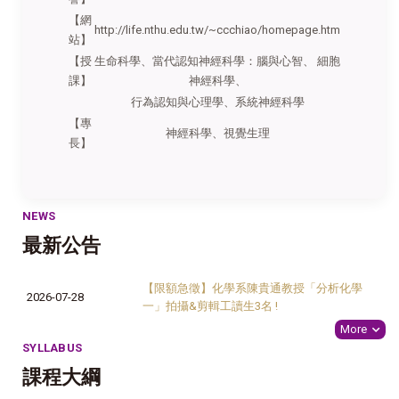
【網
http://life.nthu.edu.tw/~ccchiao/homepage.htm
站】
【授
生命科學、當代認知神經科學：腦與心智、 細胞
課】
神經科學、
行為認知與心理學、系統神經科學
【專
神經科學、視覺生理
長】
NEWS
最新公告
【限額急徵】化學系陳貴通教授「分析化學
2026-07-28
一」拍攝&剪輯工讀生3名 !
More
SYLLABUS
課程大綱