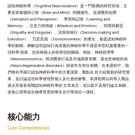
認知神經科學（Cognitive Neuroscience）是一門新興的研究領域，主
要是探索腦與心智（Brain and Mind）的關連性。 從感覺與知覺
（Sensation and Perception）、學習與記憶（Learning and
Memory）、注意力與情緒（Attention and Emotion）、同理與厭惡
（Empathy and Disguise）、決策與執行（Decision-making and
Execution）、乃至意識 （Consciousness）的產生，都是認知神經科
學的範疇。瞭解這些認知行為背後的神經科學不僅是本世紀最重要的一
項科學 探索，也與每個人的有密切的關係。例如：神經經濟學
（Neuroeconomics）與消費者行為及市場調查有關，退化性神經疾病
（Neurodegenerative disorders）與老年失智症有關。在本課程中，我
們將依序探討認知神經科學中的主要課題，重點在 於介紹最新的研究發
展，並討論這些科學發現對個人及社會的衝擊。本課程將以科學人雜誌
過去所發表有關認知神經科學的 文章為主，並以影片及期刊論文為輔，
使無心理學或生物學背景的學生亦可學習此一課程。
核心能力
Core Competencies