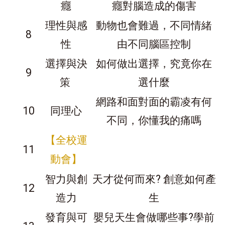
癮
癮對腦造成的傷害
理性與感
動物也會難過，不同情緒
8
性
由不同腦區控制
選擇與決
如何做出選擇，究竟你在
9
策
選什麼
網路和面對面的霸凌有何
10
同理心
不同，你懂我的痛嗎
全校運
【
11
動會
】
智力與創
天才從何而來? 創意如何產
12
造力
生
發育與可
嬰兒天生會做哪些事?學前