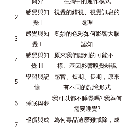
簡介
在腦中的運作模式
感覺與知
視覺的錯視、視覺訊息的
2
覺 I
處理
感覺與知
奧妙的色彩如何影響大腦
3
覺 II
認知
感覺與知
原來我們聽到的可能不一
4
覺 III
樣、基因影響嗅覺辨識
學習與記
感官、短期、長期，原來
5
憶
有不同的記憶形式
我可以都不睡覺嗎? 我為何
6
睡眠與夢
需要睡覺?
報償與成
為何毒品這麼難戒除，成
7