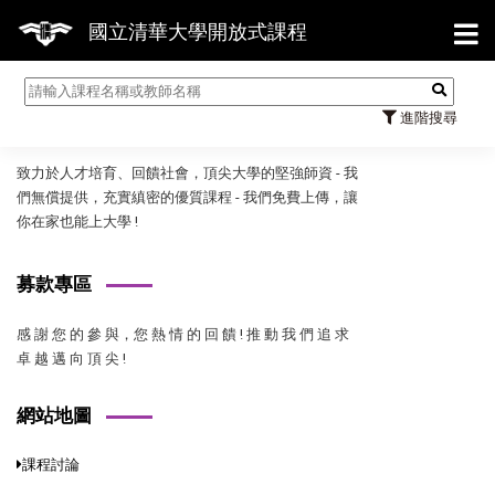
【7
國立清華大學開放式課程
國立清華大學開放式課程
進階搜尋
致力於人才培育、回饋社會，頂尖大學的堅強師資 - 我
們無償提供，充實縝密的優質課程 - 我們免費上傳，讓
你在家也能上大學 !
募款專區
感 謝 您 的 參 與，您 熱 情 的 回 饋 ! 推 動 我 們 追 求
卓 越 邁 向 頂 尖 !
網站地圖
課程討論