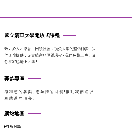
國立清華大學開放式課程
致力於人才培育、回饋社會，頂尖大學的堅強師資 - 我
們無償提供，充實縝密的優質課程 - 我們免費上傳，讓
你在家也能上大學 !
募款專區
感 謝 您 的 參 與，您 熱 情 的 回 饋 ! 推 動 我 們 追 求
卓 越 邁 向 頂 尖 !
網站地圖
課程討論