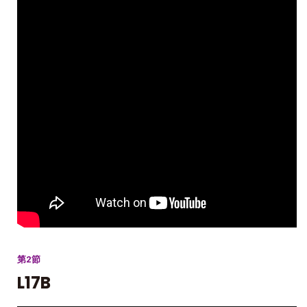
第2節
L17B