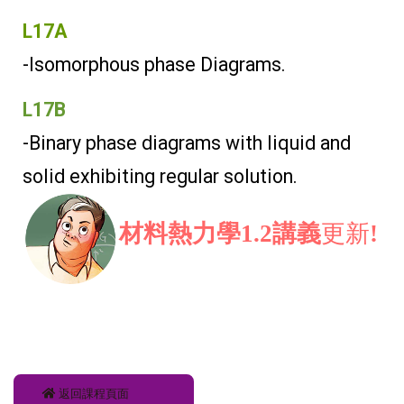
L17A
-Isomorphous phase Diagrams
.
L17B
-Binary phase diagrams with liquid and
solid exhibiting regular solution.
材料熱力學1.2講義
更新
!
返回課程頁面