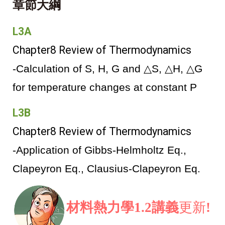
章節大綱
L3A
Chapter8 Review of Thermodynamics
-Calculation of S, H, G and △S, △H, △G
for temperature changes at constant P
L3B
Chapter8 Review of Thermodynamics
-Application of Gibbs-Helmholtz Eq.,
Clapeyron Eq., Clausius-Clapeyron Eq.
材料熱力學1.2講義
更新
!