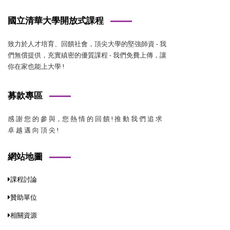
國立清華大學開放式課程
致力於人才培育、回饋社會，頂尖大學的堅強師資 - 我
們無償提供，充實縝密的優質課程 - 我們免費上傳，讓
你在家也能上大學 !
募款專區
感 謝 您 的 參 與，您 熱 情 的 回 饋 ! 推 動 我 們 追 求
卓 越 邁 向 頂 尖 !
網站地圖
課程討論
贊助單位
相關資源