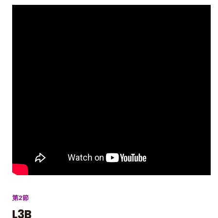
第2節
L3B