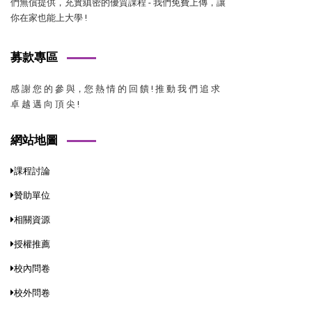
們無償提供，充實縝密的優質課程 - 我們免費上傳，讓
你在家也能上大學 !
募款專區
感 謝 您 的 參 與，您 熱 情 的 回 饋 ! 推 動 我 們 追 求
卓 越 邁 向 頂 尖 !
網站地圖
課程討論
贊助單位
相關資源
授權推薦
校內問卷
校外問卷