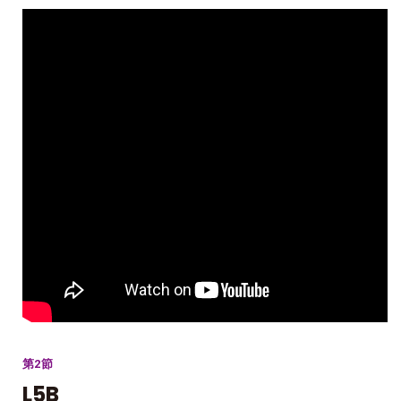
第2節
L5B