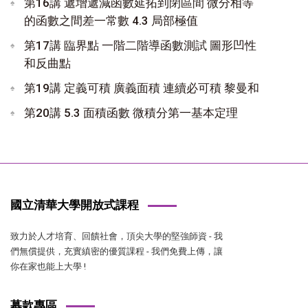
第16講 遞增遞減函數延拓到閉區間 微分相等
的函數之間差一常數 4.3 局部極值
第17講 臨界點 一階二階導函數測試 圖形凹性
和反曲點
第19講 定義可積 廣義面積 連續必可積 黎曼和
第20講 5.3 面積函數 微積分第一基本定理
國立清華大學開放式課程
致力於人才培育、回饋社會，頂尖大學的堅強師資 - 我
們無償提供，充實縝密的優質課程 - 我們免費上傳，讓
你在家也能上大學 !
募款專區