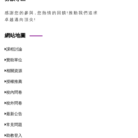
感 謝 您 的 參 與，您 熱 情 的 回 饋 ! 推 動 我 們 追 求
卓 越 邁 向 頂 尖 !
網站地圖
課程討論
贊助單位
相關資源
授權推薦
校內問卷
校外問卷
最新公告
常見問題
助教登入