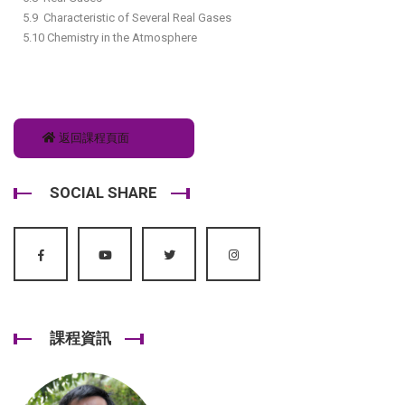
5.9 Characteristic of Several Real Gases
5.10 Chemistry in the Atmosphere
返回課程頁面
SOCIAL SHARE
課程資訊