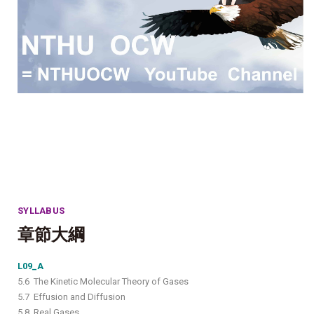
SYLLABUS
章節大綱
L09_A
5.6 The Kinetic Molecular Theory of Gases
5.7 Effusion and Diffusion
5.8 Real Gases