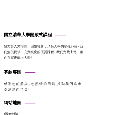
國立清華大學開放式課程
致力於人才培育、回饋社會，頂尖大學的堅強師資 - 我
們無償提供，充實縝密的優質課程 - 我們免費上傳，讓
你在家也能上大學 !
募款專區
感 謝 您 的 參 與，您 熱 情 的 回 饋 ! 推 動 我 們 追 求
卓 越 邁 向 頂 尖 !
網站地圖
課程討論