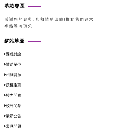
募款專區
感 謝 您 的 參 與，您 熱 情 的 回 饋 ! 推 動 我 們 追 求
卓 越 邁 向 頂 尖 !
網站地圖
課程討論
贊助單位
相關資源
授權推薦
校內問卷
校外問卷
最新公告
常見問題