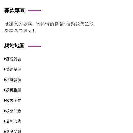
募款專區
感 謝 您 的 參 與，您 熱 情 的 回 饋 ! 推 動 我 們 追 求
卓 越 邁 向 頂 尖 !
網站地圖
課程討論
贊助單位
相關資源
授權推薦
校內問卷
校外問卷
最新公告
常見問題