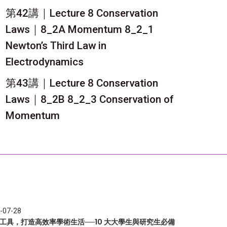
第42講｜Lecture 8 Conservation
Laws｜8_2A Momentum 8_2_1
Newton’s Third Law in
Electrodynamics
第43講｜Lecture 8 Conservation
Laws｜8_2B 8_2_3 Conservation of
Momentum
-07-28
I 工具，打造高效率學術生活──10 大大學生與研究生必備