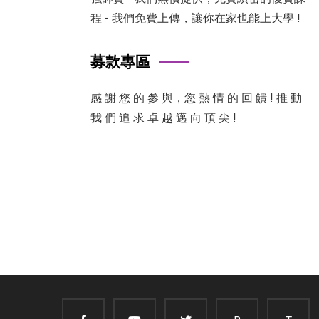
程 - 我們免費上傳，讓你在家也能上大學 !
募款專區
感 謝 您 的 參 與，您 熱 情 的 回 饋 ! 推 動
我 們 追 求 卓 越 邁 向 頂 尖 !