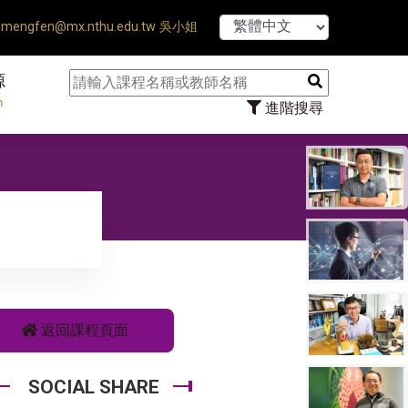
【7/31】11
mengfen@mx.nthu.edu.tw 吳小姐
源
n
進階搜尋
返回課程頁面
SOCIAL SHARE