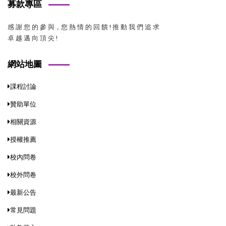
募款專區
感 謝 您 的 參 與，您 熱 情 的 回 饋 ! 推 動 我 們 追 求
卓 越 邁 向 頂 尖 !
網站地圖
課程討論
贊助單位
相關資源
授權推薦
校內問卷
校外問卷
最新公告
常見問題