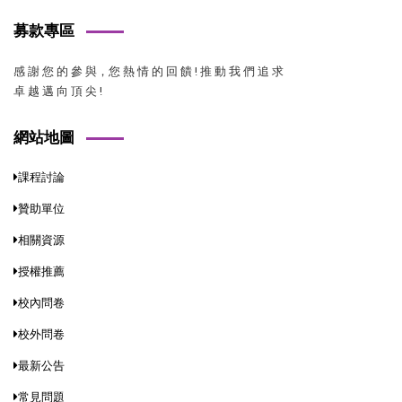
募款專區
感 謝 您 的 參 與，您 熱 情 的 回 饋 ! 推 動 我 們 追 求
卓 越 邁 向 頂 尖 !
網站地圖
課程討論
贊助單位
相關資源
授權推薦
校內問卷
校外問卷
最新公告
常見問題