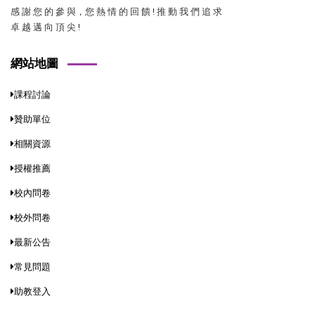
感 謝 您 的 參 與，您 熱 情 的 回 饋 ! 推 動 我 們 追 求
卓 越 邁 向 頂 尖 !
網站地圖
課程討論
贊助單位
相關資源
授權推薦
校內問卷
校外問卷
最新公告
常見問題
助教登入