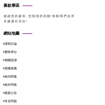
募款專區
感 謝 您 的 參 與，您 熱 情 的 回 饋 ! 推 動 我 們 追 求
卓 越 邁 向 頂 尖 !
網站地圖
課程討論
贊助單位
相關資源
授權推薦
校內問卷
校外問卷
最新公告
常見問題